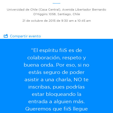
Universidad de Chile (Casa Central), Avenida Libertador Bernardo
O'Higgins 1058, Santiago, Chile
21 de octubre de 2015 de 9:30 am a 10:45 am
Compartir evento
“El espíritu fiiS es de
colaboración, respeto y
buena onda. Por eso, si no
estás seguro de poder
asistir a una charla, NO te
inscribas, pues podrías
estar bloqueando la
entrada a alguien más.
Queremos que fiiS llegue