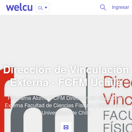
Ingresar
CL
Dirección de Vinculación
Externa - FCFM Uchile
Programa Alumni FCFM Dirección de Vinculación
Externa Facultad de Ciencias Físicas y Matemáticas
Universidad de Chile