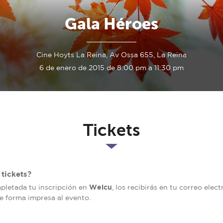
Gala Héroes
Cine Hoyts La Reina, Av Ossa 655, La Reina
6 de enero de 2015 de 8:00 pm a 11:30 pm
Tickets
tickets?
Welcu
mpletada tu inscripción en
, los recibirás en tu correo elec
de forma impresa al evento.