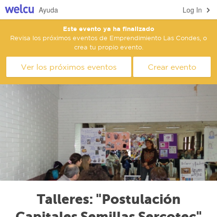
Ayuda
Log In
Este evento ya ha finalizado
Revisa los próximos eventos de Emprendimiento Las Condes, o
crea tu propio evento.
Ver los próximos eventos
Crear evento
Talleres: "Postulación
Capitales Semillas Sercotec"