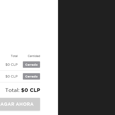
e
Total
Cantidad
P
$0 CLP
Cerrado
P
$0 CLP
Cerrado
Total:
$0 CLP