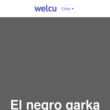
Chile
El negro garka