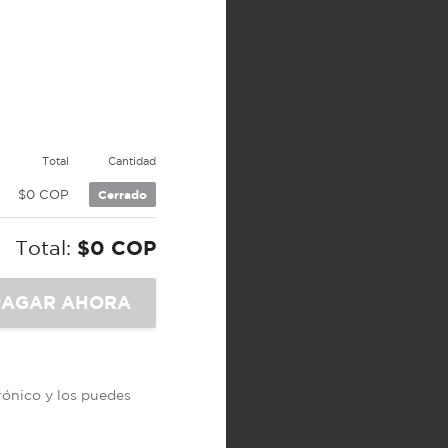
Total
Cantidad
$0 COP
Cerrado
Total:
$0 COP
trónico y los puedes