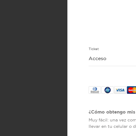
Ticket
Acceso
¿Cómo obtengo mis 
Muy fácil: una vez co
llevar en tu celular o 