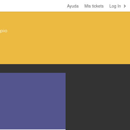
Ayuda
Mis tickets
Log In
pio