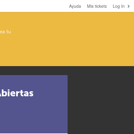
Ayuda
Mis tickets
Log In
ea tu
biertas