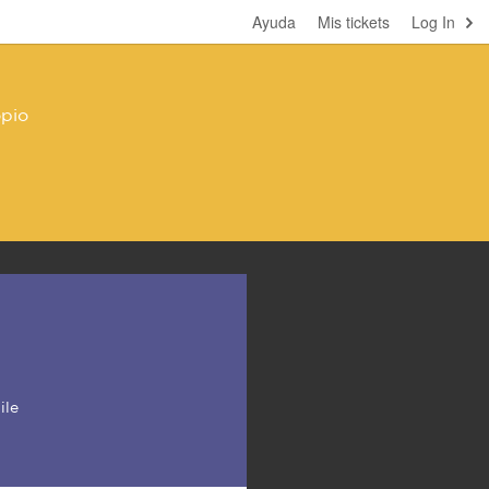
Ayuda
Mis tickets
Log In
opio
ile