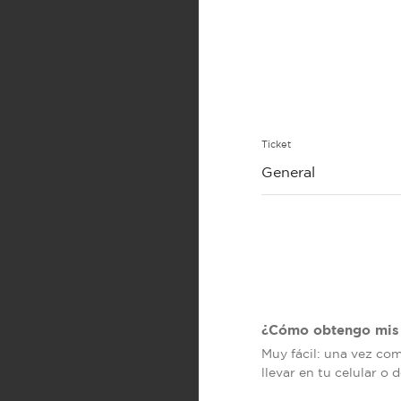
Ticket
General
¿Cómo obtengo mis 
Muy fácil: una vez co
llevar en tu celular o 