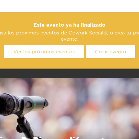
Este evento ya ha finalizado
isa los próximos eventos de Cowork SocialB, o crea tu pr
evento.
Ver los próximos eventos
Crear evento