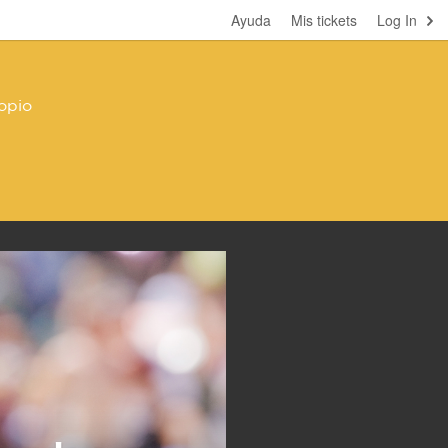
Ayuda
Mis tickets
Log In
opio