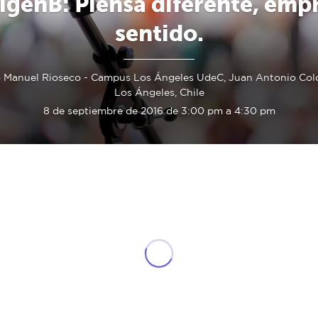
igenB: Piensa diferente, emp
sentido.
o Manuel Rioseco - Campus Los Ángeles UdeC, Juan Antonio Col
Los Ángeles, Chile
8 de septiembre de 2016 de 3:00 pm a 4:30 pm