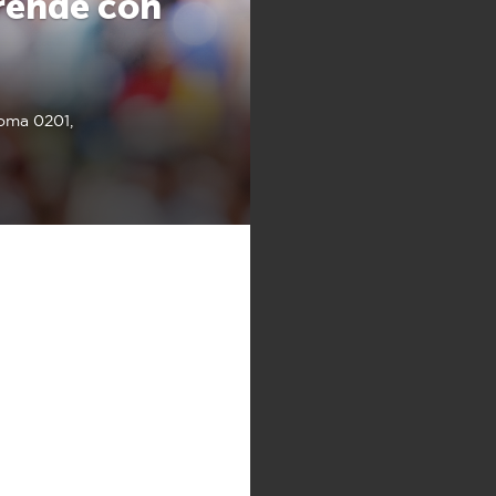
rende con
oma 0201,