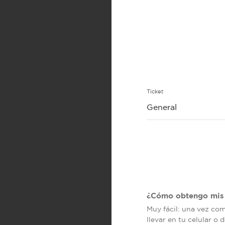
Ticket
General
¿Cómo obtengo mis 
Muy fácil: una vez co
llevar en tu celular o 