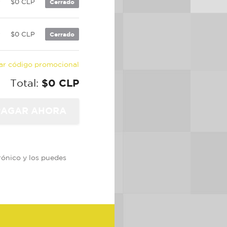
P
$0 CLP
Cerrado
P
$0 CLP
Cerrado
car código promocional
Total:
$0 CLP
trónico y los puedes