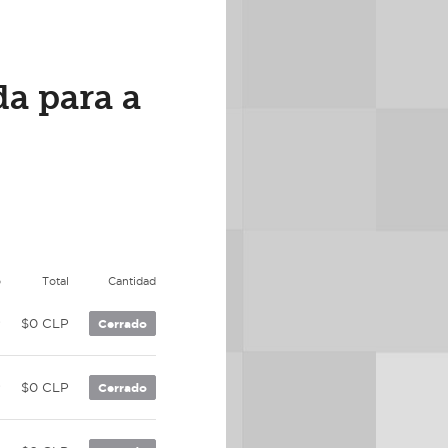
da para a
o
Total
Cantidad
P
$0 CLP
Cerrado
P
$0 CLP
Cerrado