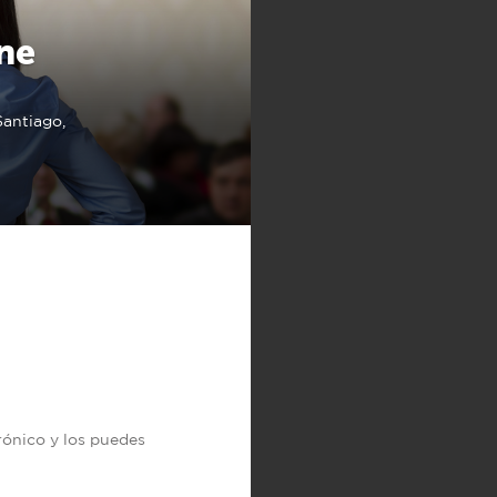
ne
Santiago,
trónico y los puedes