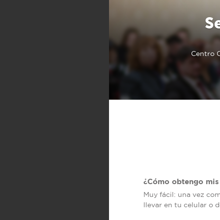
S
Centro C
¿Cómo obtengo mis 
Muy fácil: una vez co
llevar en tu celular o 