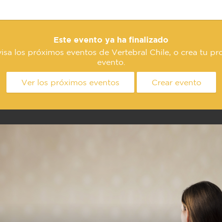
Este evento ya ha finalizado
isa los próximos eventos de Vertebral Chile, o crea tu pr
evento.
Ver los próximos eventos
Crear evento