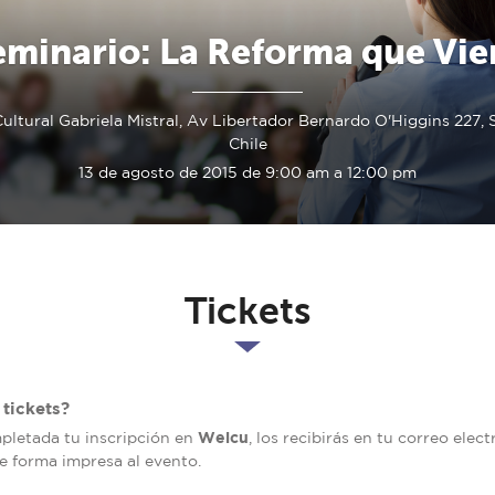
eminario: La Reforma que Vie
ultural Gabriela Mistral, Av Libertador Bernardo O'Higgins 227, 
Chile
13 de agosto de 2015 de 9:00 am a 12:00 pm
Tickets
tickets?
Welcu
mpletada tu inscripción en
, los recibirás en tu correo elec
de forma impresa al evento.