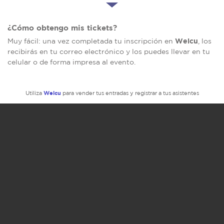
¿Cómo obtengo mis tickets?
Welcu
Muy fácil: una vez completada tu inscripción en
, los
recibirás en tu correo electrónico y los puedes llevar en tu
celular o de forma impresa al evento.
Welcu
Utiliza
para vender tus entradas y registrar a tus asistentes