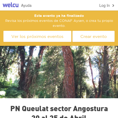
Ayuda
Log In
Este evento ya ha finalizado
Revisa los próximos eventos de CONAF Aysen, o crea tu propio
evento.
Ver los próximos eventos
Crear evento
PN Queulat sector Angostura
20 al 25 de Abril