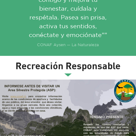
bienestar, cuídala y
respétala. Pasea sin prisa,
activa tus sentidos,
conéctate y emociónate””
CONAF Aysen — La Naturaleza
Recreación Responsable