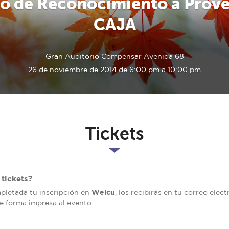
to de Reconocimiento a Prove
CAJA
Gran Auditorio Compensar Avenida 68
26 de noviembre de 2014 de 6:00 pm a 10:00 pm
Tickets
tickets?
Welcu
mpletada tu inscripción en
, los recibirás en tu correo elec
de forma impresa al evento.