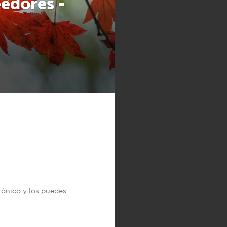
edores -
trónico y los puedes