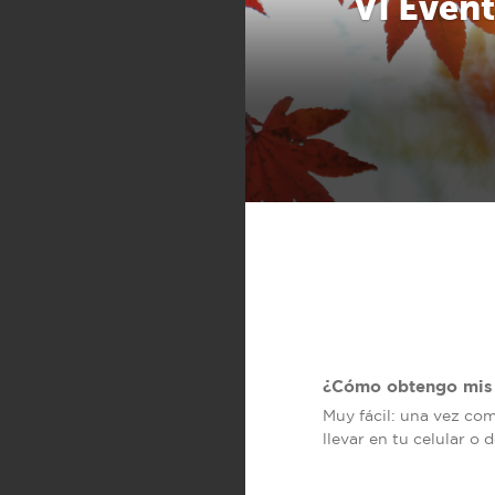
VI Even
¿Cómo obtengo mis 
Muy fácil: una vez co
llevar en tu celular o 