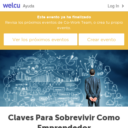
Ayuda
Log In
Este evento ya ha finalizado
Revisa los próximos eventos de Co-Work Team, o crea tu propio
evento.
Ver los próximos eventos
Crear evento
Claves Para Sobrevivir Como
Emprendedor