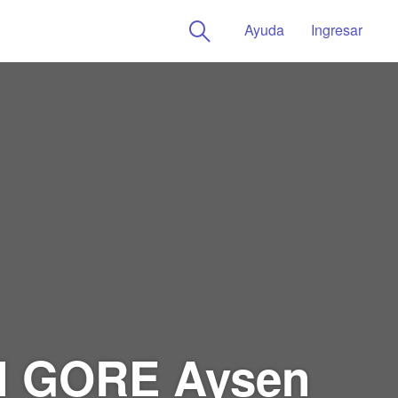
Ayuda
Ingresar
ral GORE Aysen