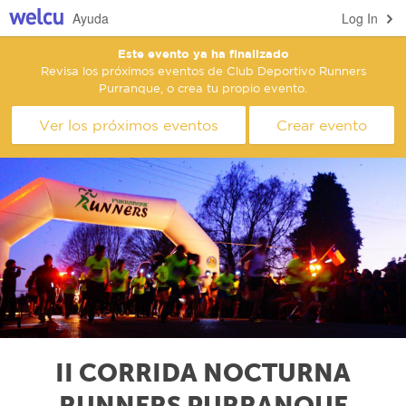
Ayuda
Log In
Este evento ya ha finalizado
Revisa los próximos eventos de Club Deportivo Runners
Purranque, o crea tu propio evento.
Ver los próximos eventos
Crear evento
II CORRIDA NOCTURNA
RUNNERS PURRANQUE