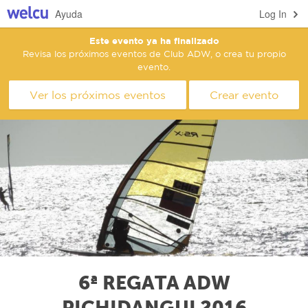
Ayuda
Log In
Este evento ya ha finalizado
Revisa los próximos eventos de Club ADW, o crea tu propio
evento.
Ver los próximos eventos
Crear evento
6ª REGATA ADW
PICHIDANGUI 2016