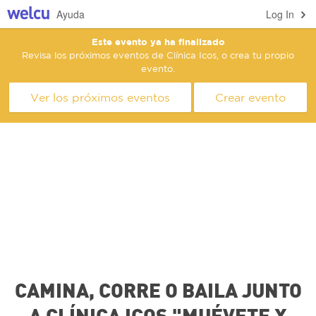
Ayuda
Log In
Este evento ya ha finalizado
Revisa los próximos eventos de Clínica Icos, o crea tu propio
evento.
Ver los próximos eventos
Crear evento
CAMINA, CORRE O BAILA JUNTO
A CLÍNICA ICOS "MUÉVETE X