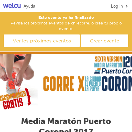
Ayuda
Log In
Este evento ya ha finalizado
Revisa los próximos eventos de chilecorre, o crea tu propio
evento.
Ver los próximos eventos
Crear evento
Media Maratón Puerto
Coronel 2017