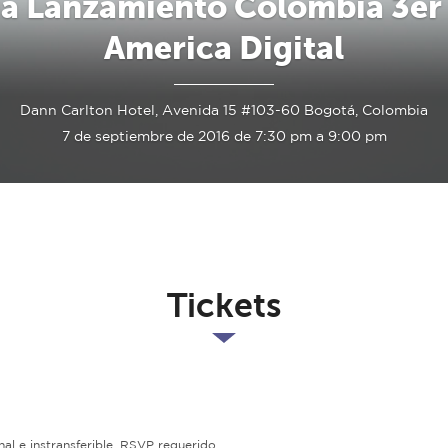
a Lanzamiento Colombia 3er
America Digital
Dann Carlton Hotel, Avenida 15 #103-60 Bogotá, Colombia
7 de septiembre de 2016 de 7:30 pm a 9:00 pm
Tickets
nal e instransferible. RSVP requerido.