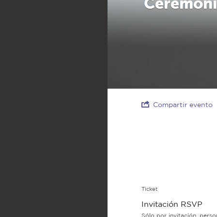
Ceremoni
Compartir evento
Ticket
Invitación RSVP
Sólo por invitación, perso