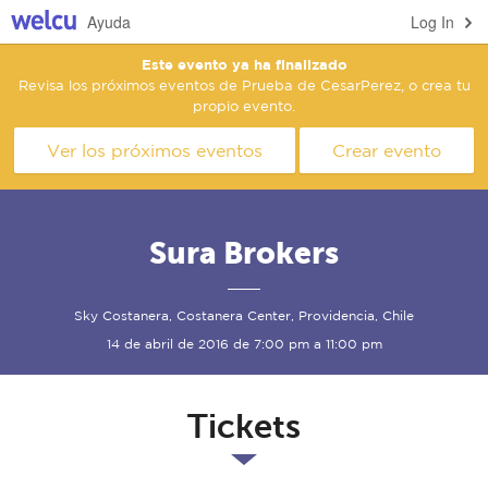
Ayuda
Log In
Este evento ya ha finalizado
Revisa los próximos eventos de Prueba de CesarPerez, o crea tu
propio evento.
Ver los próximos eventos
Crear evento
Sura Brokers
Sky Costanera, Costanera Center, Providencia, Chile
14 de abril de 2016 de 7:00 pm a 11:00 pm
Tickets