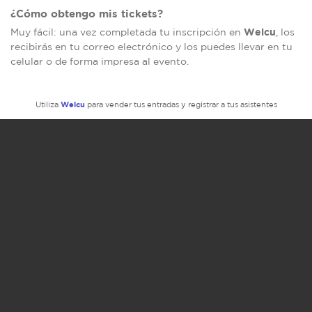
¿Cómo obtengo mis tickets?
Welcu
Muy fácil: una vez completada tu inscripción en
, los
recibirás en tu correo electrónico y los puedes llevar en tu
celular o de forma impresa al evento.
Welcu
Utiliza
para vender tus entradas y registrar a tus asistentes