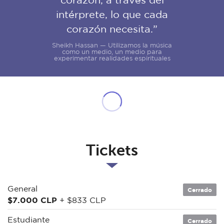
intérprete, lo que cada
corazón necesita.”
Sheikh Hassan — Utilizamos la música
como un medio, un medio para
experimentar realidades espirituales
Tickets
General
Cerrado
$7.000 CLP
+ $833 CLP
Estudiante
Cerrado