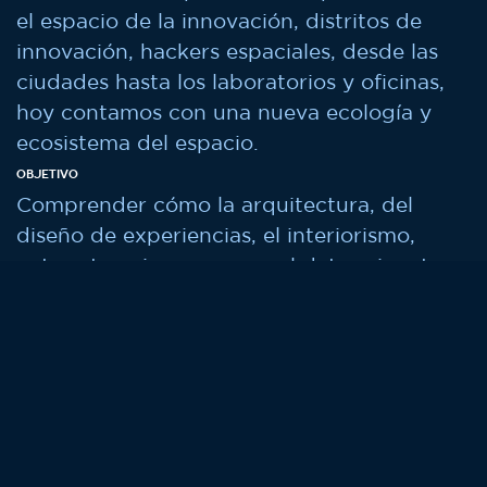
el espacio de la innovación, distritos de
innovación, hackers espaciales, desde las
ciudades hasta los laboratorios y oficinas,
hoy contamos con una nueva ecología y
ecosistema del espacio.
OBJETIVO
Comprender cómo la arquitectura, del
diseño de experiencias, el interiorismo,
entre otros, juega un papel determinante a
la hora de diseñar y proyectar espacios
innovadores y como los mismos se
proyectan también para la innovación.
FORMATO
BUSINEES MEETING (español)
EJEMPLOS DE PREGUNTAS
¿Cuál es el espacio ideal para la