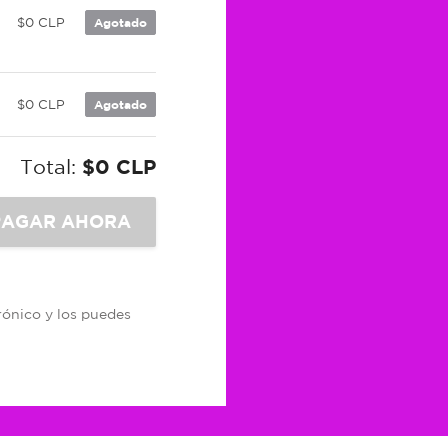
$0 CLP
Agotado
$0 CLP
Agotado
Total:
$0 CLP
trónico y los puedes