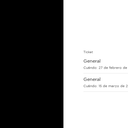
Ticket
General
Cuándo:
27 de febrero de
General
Cuándo:
15 de marzo de 