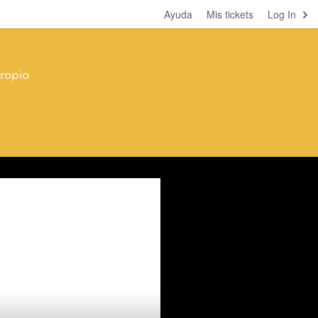
Ayuda
Mis tickets
Log In
ropio