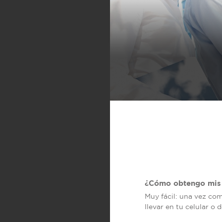
¿Cómo obtengo mis 
Muy fácil: una vez co
llevar en tu celular o 