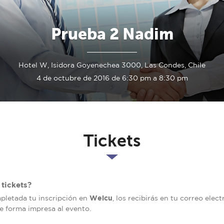
Prueba 2 Nadim
Hotel W, Isidora Goyenechea 3000, Las Condes, Chile
4 de octubre de 2016 de 6:30 pm a 8:30 pm
Tickets
tickets?
Welcu
mpletada tu inscripción en
, los recibirás en tu correo elec
de forma impresa al evento.