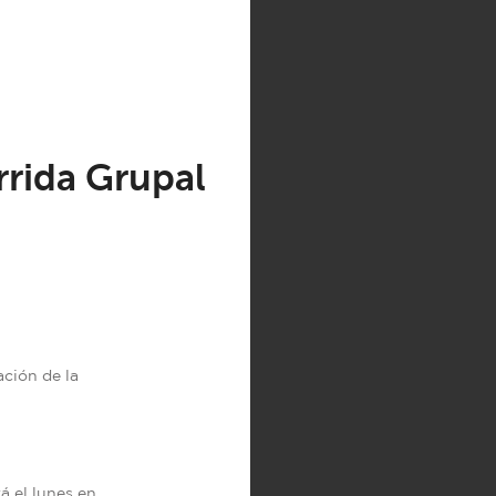
rida Grupal
ación de la
rá el lunes en