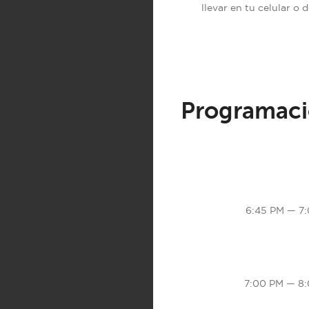
llevar en tu celular o 
Programaci
6:45 PM — 7
7:00 PM — 8