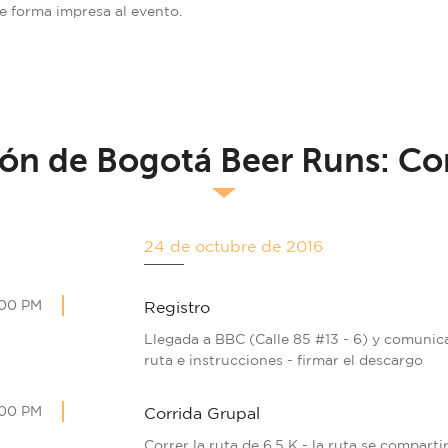
de forma impresa al evento.
ón de Bogotá Beer Runs: Cor
24 de octubre de 2016
:00 PM
Registro
Llegada a BBC (Calle 85 #13 - 6) y comunic
ruta e instrucciones - firmar el descargo
:00 PM
Corrida Grupal
Correr la ruta de 6.5 K - la ruta se comparti