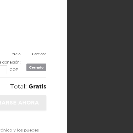
Precio
Cantidad
u donación:
Cerrado
COP
Total:
Gratis
trónico y los puedes