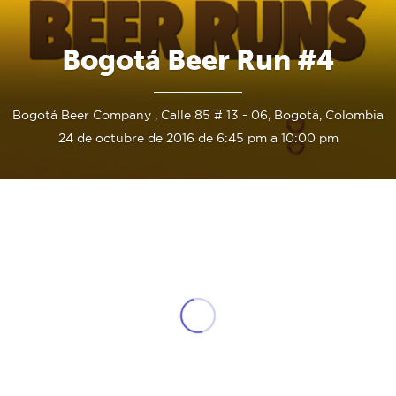
Bogotá Beer Run #4
Bogotá Beer Company , Calle 85 # 13 - 06, Bogotá, Colombia
24 de octubre de 2016 de 6:45 pm a 10:00 pm