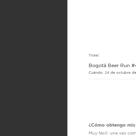
Ticket
Bogotá Beer Run #
Cuándo:
24 de octubre de
¿Cómo obtengo mis 
Muy fácil: una vez co