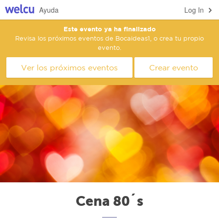
Ayuda
Log In
Este evento ya ha finalizado
Revisa los próximos eventos de Bocaideas1, o crea tu propio
evento.
Ver los próximos eventos
Crear evento
Cena 80´s