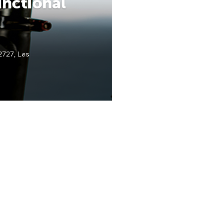
unctional
727, Las