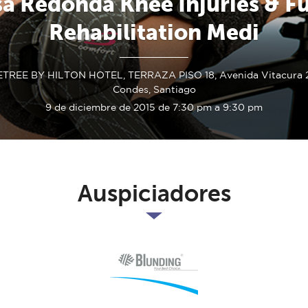
a Redonda Knee Injuries & F
Rehabilitation Medi
REE BY HILTON HOTEL, TERRAZA PISO 18, Avenida Vitacura 2
Condes, Santiago
9 de diciembre de 2015 de 7:30 pm a 9:30 pm
Auspiciadores