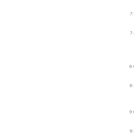
7
7
8
8
9
9