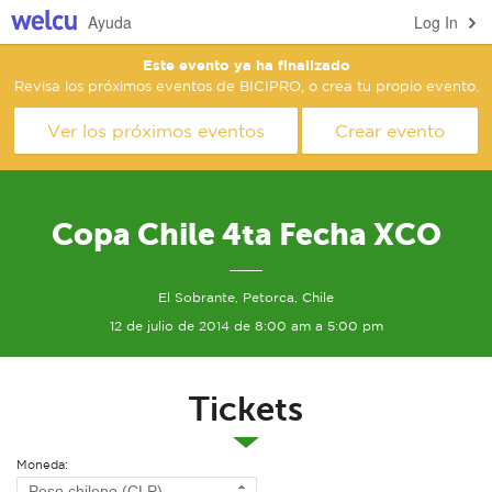
Ayuda
Log In
Este evento ya ha finalizado
Revisa los próximos eventos de BICIPRO, o crea tu propio evento.
Ver los próximos eventos
Crear evento
Copa Chile 4ta Fecha XCO
El Sobrante, Petorca, Chile
12 de julio de 2014 de 8:00 am a 5:00 pm
Tickets
Moneda: