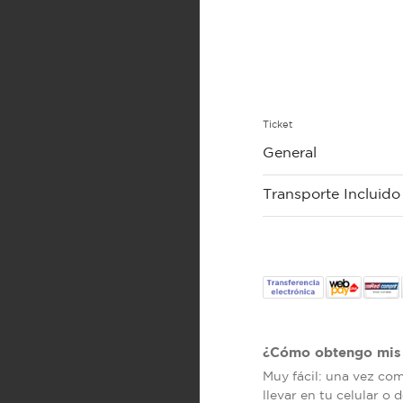
Ticket
General
Transporte Incluido
¿Cómo obtengo mis 
Muy fácil: una vez co
llevar en tu celular o 