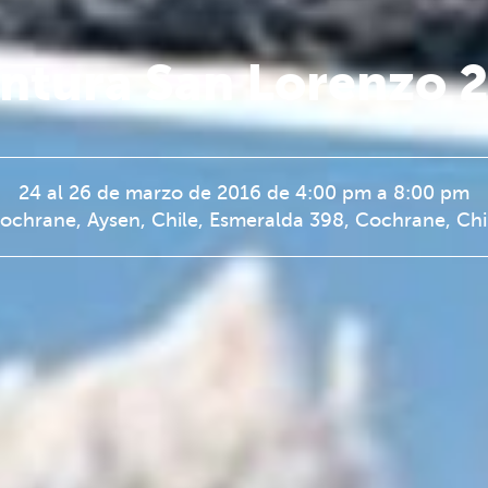
ntura San Lorenzo 
24 al 26 de marzo de 2016 de 4:00 pm a 8:00 pm
ochrane, Aysen, Chile, Esmeralda 398, Cochrane, Chi