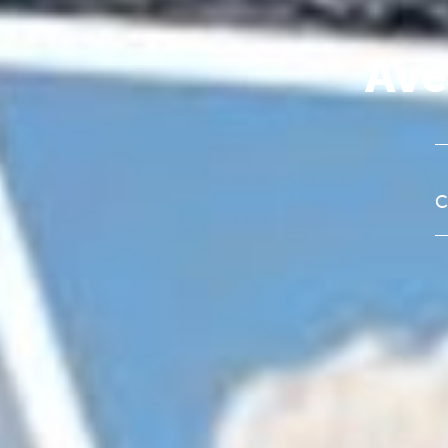
Ave
C