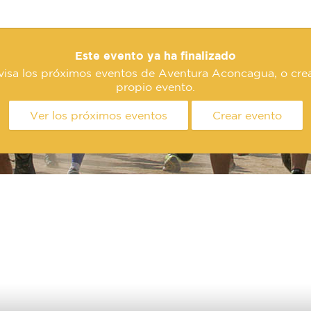
Este evento ya ha finalizado
visa los próximos eventos de Aventura Aconcagua, o crea
propio evento.
Ver los próximos eventos
Crear evento