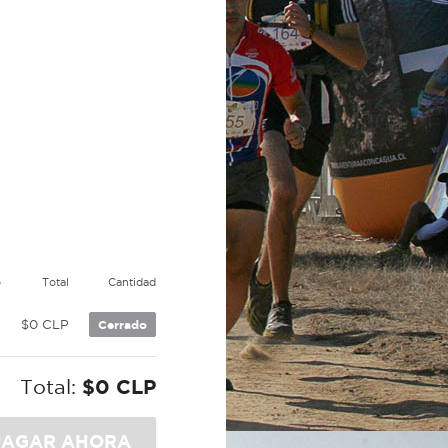
o
Total
Cantidad
P
$0 CLP
Cerrado
Total:
$0 CLP