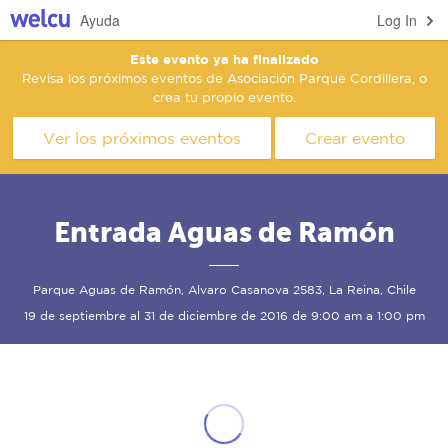
Ayuda
Log In
Este evento ya ha finalizado
Revisa los próximos eventos de Asociación Parque Cordillera, o
crea tu propio evento.
Ver los próximos eventos
Crear evento
Entrada Aguas de Ramón
Parque Aguas de Ramón, Alvaro Casanova 2583, La Reina, Chile
19 de septiembre al 31 de diciembre de 2016 de 9:00 am a 1:00 pm