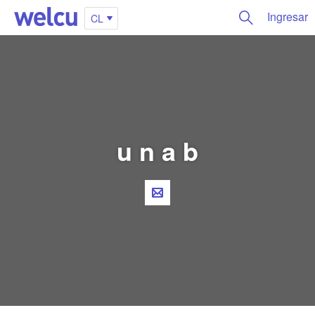
Ingresar
CL
u n a b