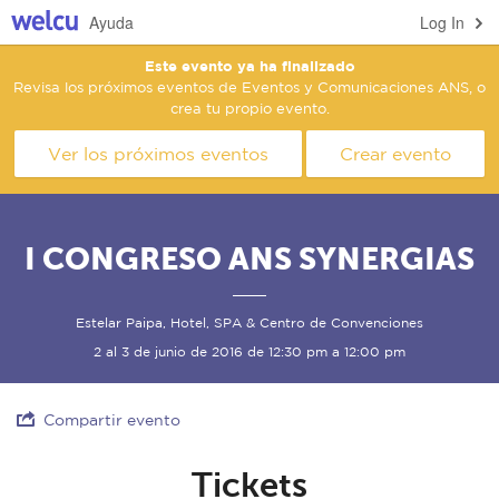
Ayuda
Log In
Este evento ya ha finalizado
Revisa los próximos eventos de Eventos y Comunicaciones ANS, o
crea tu propio evento.
Ver los próximos eventos
Crear evento
I CONGRESO ANS SYNERGIAS
Estelar Paipa, Hotel, SPA & Centro de Convenciones
2 al 3 de junio de 2016 de 12:30 pm a 12:00 pm
Compartir evento
Tickets