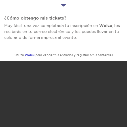
¿Cómo obtengo mis tickets?
Welcu
Muy fácil: una vez completada tu inscripción en
, los
recibirás en tu correo electrónico y los puedes llevar en tu
celular o de forma impresa al evento.
Welcu
Utiliza
para vender tus entradas y registrar a tus asistentes