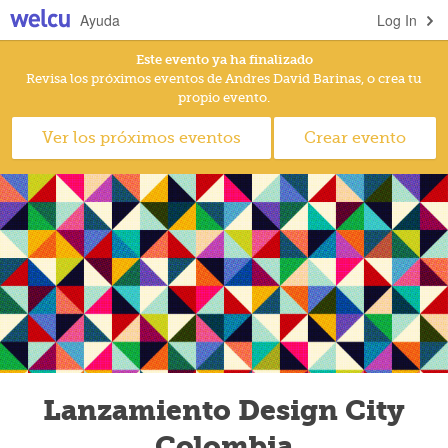
Ayuda
Log In
Este evento ya ha finalizado
Revisa los próximos eventos de Andres David Barinas, o crea tu
propio evento.
Ver los próximos eventos
Crear evento
Lanzamiento Design City
Colombia