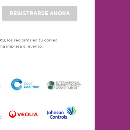
cu
, los recibirás en tu correo
rma impresa al evento.