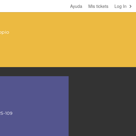
Ayuda
Mis tickets
Log In
opio
5-109