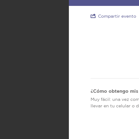
Compartir evento
¿Cómo obtengo mis 
Muy fácil: una vez co
llevar en tu celular o 