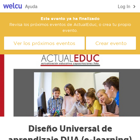
Ayuda
Log In
Este evento ya ha finalizado
Revisa los próximos eventos de ActualEduc, o crea tu propio
evento.
Ver los próximos eventos
Crear evento
Diseño Universal de
aprendizaje DUA (e-learning)