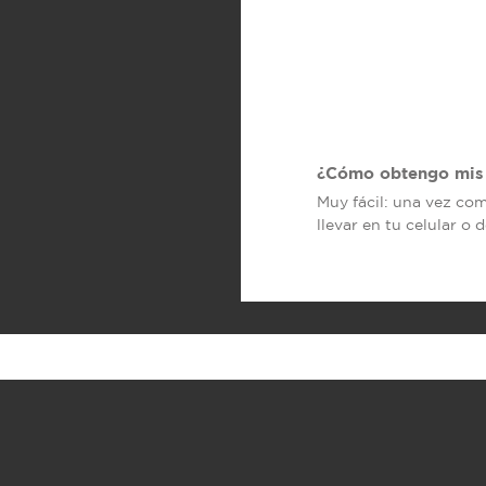
¿Cómo obtengo mis 
Muy fácil: una vez co
llevar en tu celular o 