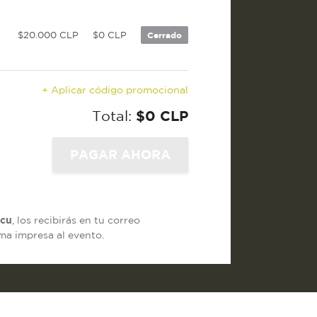
$20.000 CLP
$0 CLP
Cerrado
+ Aplicar código promocional
Total:
$0 CLP
cu
, los recibirás en tu correo
rma impresa al evento.