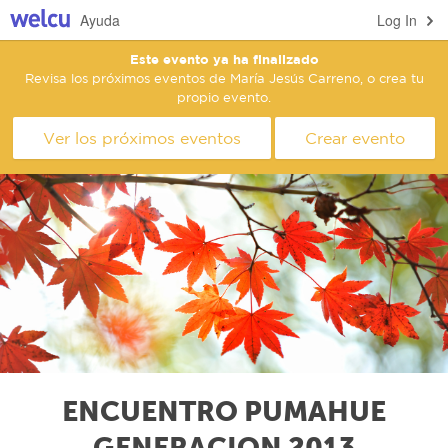
Ayuda
Log In
Este evento ya ha finalizado
Revisa los próximos eventos de María Jesús Carreno, o crea tu
propio evento.
Ver los próximos eventos
Crear evento
ENCUENTRO PUMAHUE
GENERACION 2013