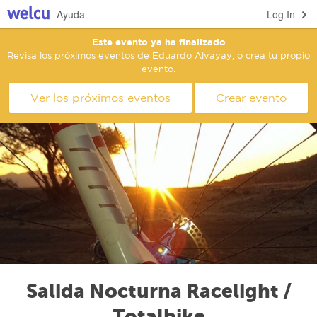
Ayuda
Log In
Este evento ya ha finalizado
Revisa los próximos eventos de Eduardo Alvayay, o crea tu propio
evento.
Ver los próximos eventos
Crear evento
Salida Nocturna Racelight /
Totalbike