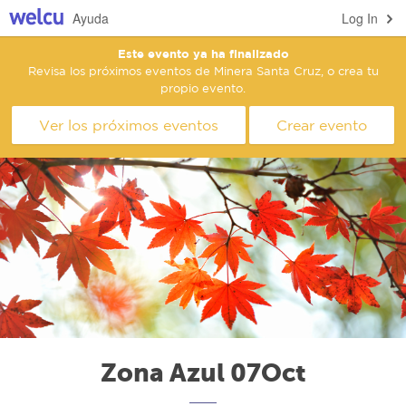
Ayuda
Log In
Este evento ya ha finalizado
Revisa los próximos eventos de Minera Santa Cruz, o crea tu
propio evento.
Ver los próximos eventos
Crear evento
Zona Azul 07Oct