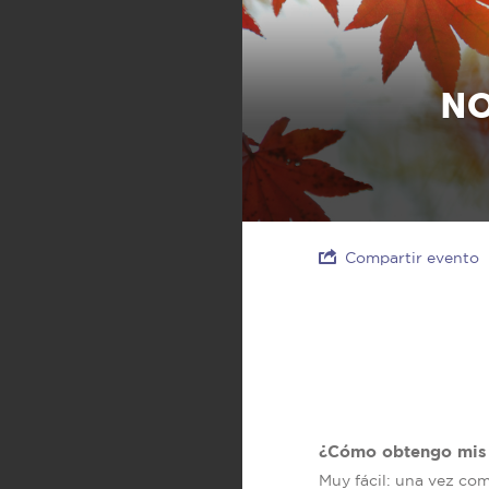
NO
Compartir evento
¿Cómo obtengo mis 
Muy fácil: una vez co