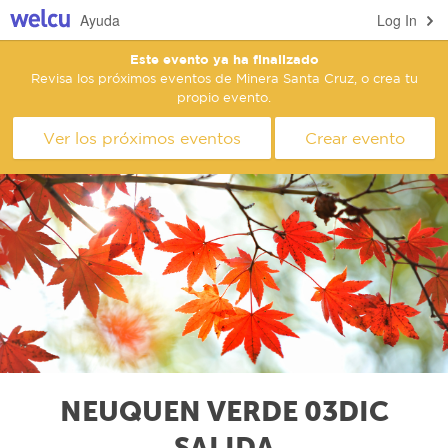
Ayuda
Log In
Este evento ya ha finalizado
Revisa los próximos eventos de Minera Santa Cruz, o crea tu
propio evento.
Ver los próximos eventos
Crear evento
NEUQUEN VERDE 03DIC
SALIDA