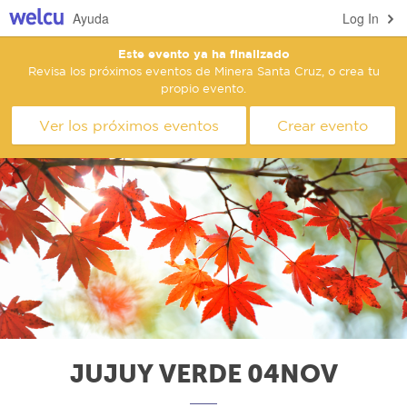
Ayuda
Log In
Este evento ya ha finalizado
Revisa los próximos eventos de Minera Santa Cruz, o crea tu
propio evento.
Ver los próximos eventos
Crear evento
JUJUY VERDE 04NOV